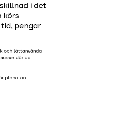
skillnad i det
n körs
 tid, pengar
knik och lättanvända
esurser där de
ör planeten.