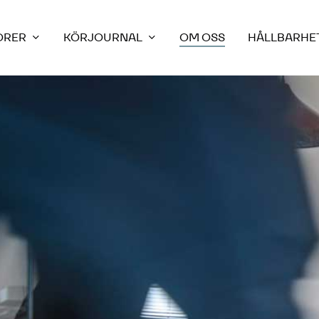
ORER
KÖRJOURNAL
OM OSS
HÅLLBARHE