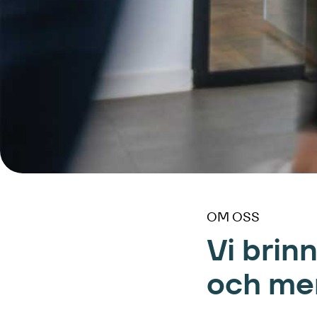
OM OSS
Vi brin
och mer