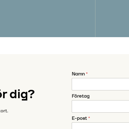
Namn
*
ör dig?
Företag
ort.
E-post
*