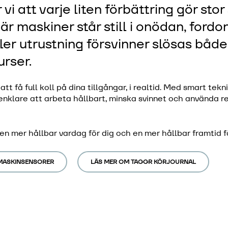
 vi att varje liten förbättring gör stor 
är maskiner står still i onödan, fordo
ller utrustning försvinner slösas både
urser.
 att få full koll på dina tillgångar, i realtid. Med smart te
 enklare att arbeta hållbart, minska svinnet och använda r
 en mer hållbar vardag för dig och en mer hållbar framtid f
MASKINSENSORER
LÄS MER OM TAGGR KÖRJOURNAL